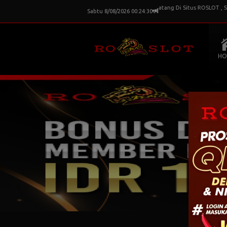
Selamat Datang Di Situs ROSLOT , Silah
Sabtu 8/08/2026 00:24:30
HO