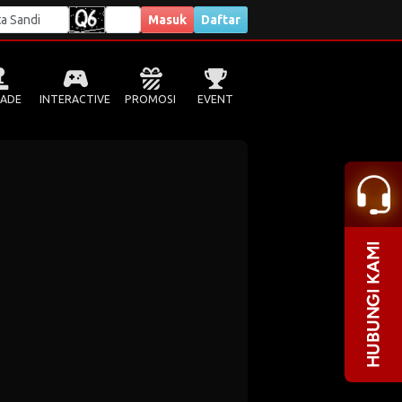
t Datang Di Situs ROSLOT , Silahkan Cek Rekening Yang Di Tuju Sebelum Melakukan 
Masuk
Daftar
ADE
INTERACTIVE
PROMOSI
EVENT