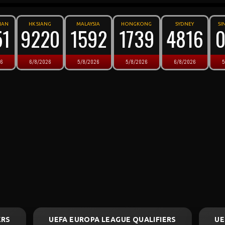
HAN
HK SIANG
MALAYSIA
HONGKONG
SYDNEY
SI
51
9220
1592
1739
4816
0
26
6/8/2026
5/8/2026
5/8/2026
6/8/2026
5
UEFA EUROPA LEAGUE QUALIFIERS
UEFA EUROPA L